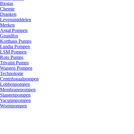
Biogas
Chemie
Dranken
Levensmiddelen
Merken
Argal Pompen
Grundfos
Korthaus Pumps
Landia Pompen
LSM Pompen
Roto Pumps
Trivaini Pumps
Wangen Pompen
Technologie
Centrifugaalpompen
Lobbenpompen
Membranepompen
Slangenpompen
Vacuümpompen
Wormpompen
SPS Pompen Introduceert Korthaus Metalen Lobben