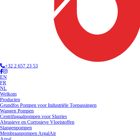
+32 2 657 23 53
EN
FR
NL
Welkom
Producten
Grundfos Pompen voor Industriële Toepassingen
Wangen Pompen
Centrifugaalpompen voor Slurries
Abrasieve en Corrosieve Vloeistoffen
Slangenpompen
Membraanpompen ArgalAir
Argal