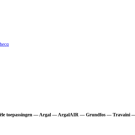
ahecq
striële toepassingen — Argal — ArgalAIR — Grundfos — Travaini