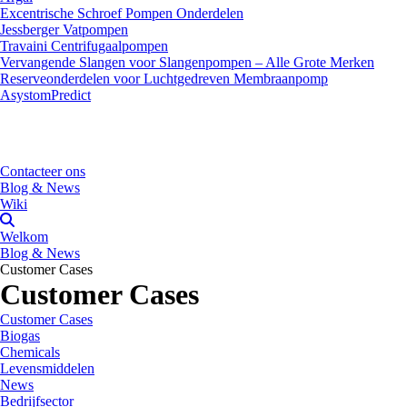
Excentrische Schroef Pompen Onderdelen
Jessberger Vatpompen
Travaini Centrifugaalpompen
Vervangende Slangen voor Slangenpompen – Alle Grote Merken
Reserveonderdelen voor Luchtgedreven Membraanpomp
AsystomPredict
Contacteer ons
Blog & News
Wiki
Welkom
Blog & News
Customer Cases
Customer Cases
Customer Cases
Biogas
Chemicals
Levensmiddelen
News
Bedrijfsector