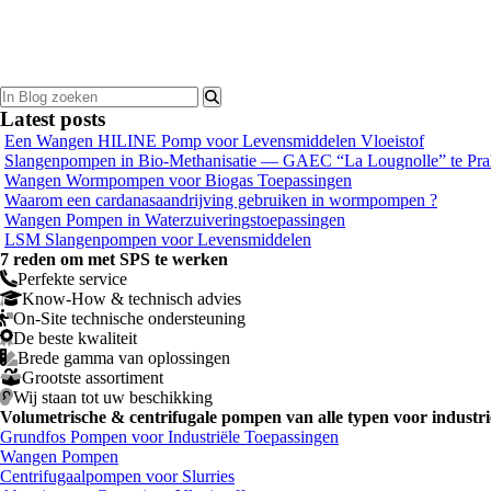
Wangen Wormpompen voor Biogas Toepassingen
Latest posts
Een Wangen HILINE Pomp voor Levensmiddelen Vloeistof
Slangenpompen in Bio-Methanisatie — GAEC “La Lougnolle” te Pr
Wangen Wormpompen voor Biogas Toepassingen
Waarom een cardanasaandrijving gebruiken in wormpompen ?
Wangen Pompen in Waterzuiveringstoepassingen
LSM Slangenpompen voor Levensmiddelen
7 reden
om met SPS te werken
Perfekte service
Know-How & technisch advies
On-Site technische ondersteuning
De beste kwaliteit
Brede gamma van oplossingen
Grootste assortiment
Wij staan tot uw beschikking
Volumetrische & centrifugale pompen van alle typen voor indu
Grundfos Pompen voor Industriële Toepassingen
Wangen Pompen
Centrifugaalpompen voor Slurries